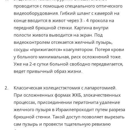
проводится
с помощью специального оптического
видеооборудования. Гибкий шланг с
камерой на
конце вводится в живот через
3 - 4 прокола на
передней брюшной стенки.
Картина внутри
полости живота выводится
на экран. Под
видеоконтролем отсекается
желчный пузырь,
сосуды «прижигаются»
коагулятором. Потеря крови
у больного
минимальная, риск осложнений тоже.
Уже
на 2-е сутки больной свободно передвигается,
ведет привычный образ жизни.
Классическая
холецистэктомия с лапаротомией.
При
осложненных формах ЖКБ, злокачественных
процессах, присоединении перитонита
удаление
желчного пузыря в Израиле
проходит путем разреза
брюшной стенки.
Такой доступ позволяет вырезать
сам
пузырь и провести тщательную ревизию