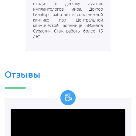
входит в десятку лучших
имплантологов мира.
Доктор
Гинзбург работает в собственной
клинике при Центральной
клинической больнице «
Ихилов
Сураски
».
Стаж работы более 15
лет.
Отзывы