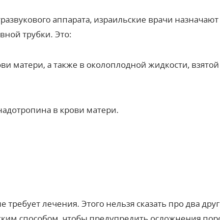
развукового аппарата, израильские врачи назначают
вной трубки. Это:
и матери, а также в околоплодной жидкости, взятой
надотропина в крови матери.
е требует лечения. Этого нельзя сказать про два дру
ским способом, чтобы предупредить осложнения пор