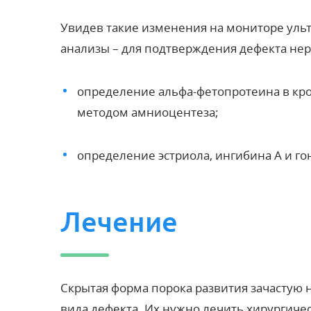
Увидев такие изменения на мониторе ульт
анализы – для подтверждения дефекта нер
определение альфа-фетопротеина в кров
методом амниоцентеза;
определение эстриола, ингибина A и го
Лечение
Скрытая форма порока развития зачастую н
вида дефекта. Их нужно лечить хирургиче