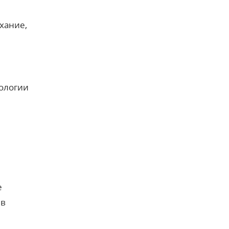
хание,
тологии
е
 в