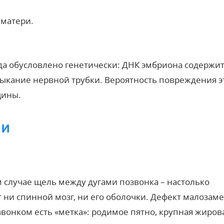
 матери.
да обусловлено генетически: ДНК эмбриона содержи
ыкание нервной трубки. Вероятность повреждения э
щины.
ии
м случае щель между дугами позвонка – настолько
т ни спинной мозг, ни его оболочки. Дефект малозаме
вонком есть «метка»: родимое пятно, крупная жиров