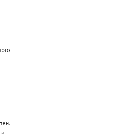
т
того
тен.
ая