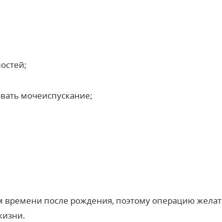
остей;
вать мочеиспускание;
м времени после рождения, поэтому
операцию
желат
жизни.