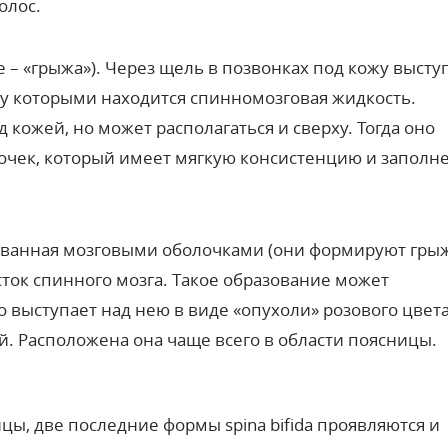
олос.
e – «грыжа»). Через щель в позвонках под кожу высту
ду которыми находится спинномозговая жидкость.
кожей, но может располагаться и сверху. Тогда оно
очек, который имеет мягкую консистенцию и заполн
ованная мозговыми оболочками (они формируют гры
сток спинного мозга. Такое образование может
о выступает над нею в виде «опухоли» розового цвета
. Расположена она чаще всего в области поясницы.
цы, две последние формы spina bifida проявляются и