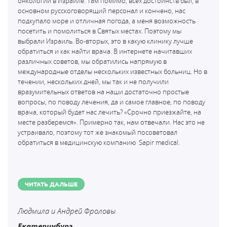
онкологии в Израиле. Там помимо, всех достоинств был, в
основном русскоговорящий персонал и кончено, нас
подкупало море и отличная погода, а меня возможность
посетить и помолиться в Святых местах. Поэтому мы
выбрали Израиль. Во-вторых, это в какую клинику лучше
обратиться и как найти врача. В интернете начитавших
различных советов, мы обратились напрямую в
международные отделы нескольких известных больниц. Но в
течении, нескольких дней, мы так и не получили
вразумительных ответов на наши достаточно простые
вопросы, по поводу лечения, да и самое главное, по поводу
врача, который будет нас лечить? «Срочно приезжайте, на
месте разберемся». Примерно так, нам отвечали. Нас это не
устраивало, поэтому тот же знакомый посоветовал
обратиться в медицинскую компанию
Sapir medical.
ЧИТАТЬ ДАЛЬШЕ
Людмила и Андрей Фроловы
Екатеринбург