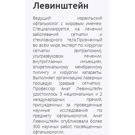
Левинштейн
Ведущий израильский
офтальмолог c мировым именем.
Специализируется на лечении
заболеваний сетчатки и
стекловидного тела.Признанный
во всем мире эксперт по хирургии
сетчатки (витрэктомии),
ультразвуковом лечении,
внутриглазных инъекциях,
эпиретинальному мембранному
пилингу и хирургии катаракты.
Выполняет организацию лазерных
процедур (разрыв сетчатки).
Профессор Анат Левинштейн
удостоилось 3 национальных и 2
международных премий,
присужденных за проведенные
научные исследования по
предмету офтальмология. Анат
Левинштейн опубликовала более
300 научных работ, посвященных
офтальмологии.