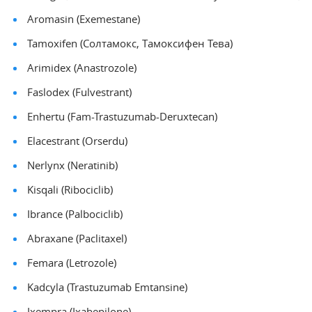
Aromasin (Exemestane)
Tamoxifen (Солтамокс, Тамоксифен Тева)
Arimidex (Anastrozole)
Faslodex (Fulvestrant)
Enhertu (Fam-Trastuzumab-Deruxtecan)
Elacestrant (Orserdu)
Nerlynx (Neratinib)
Kisqali (Ribociclib)
Ibrance (Palbociclib)
Abraxane (Paclitaxel)
Femara (Letrozole)
Kadcyla (Trastuzumab Emtansine)
Ixempra (Ixabepilone)