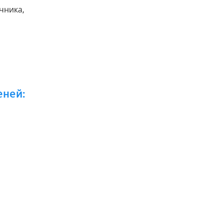
чника,
еней: