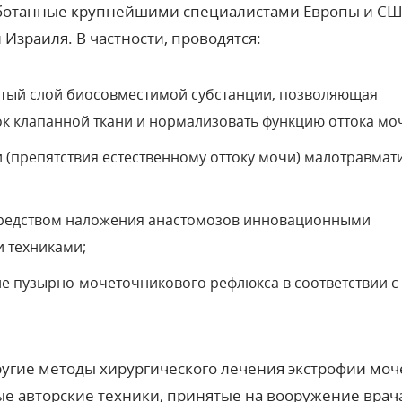
аботанные крупнейшими специалистами Европы и СШ
зраиля. В частности, проводятся:
стый слой биосовместимой субстанции, позволяющая
к клапанной ткани и нормализовать функцию оттока мо
 (препятствия естественному оттоку мочи) малотравма
средством наложения анастомозов инновационными
 техниками;
ие пузырно-мочеточникового рефлюкса в соответствии с
гие методы хирургического лечения экстрофии моч
ные авторские техники, принятые на вооружение врач