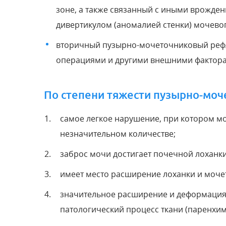
зоне, а также связанный с иными врожд
дивертикулом (аномалией стенки) мочевог
вторичный пузырно-мочеточниковый реф
операциями и другими внешними фактор
По степени тяжести пузырно-моч
самое легкое нарушение, при котором м
незначительном количестве;
заброс мочи достигает почечной лоханки
имеет место расширение лоханки и моче
значительное расширение и деформация 
патологический процесс ткани (паренхим