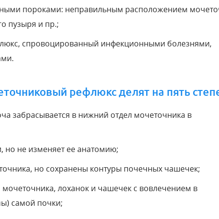
енными пороками: неправильным расположением мочето
о пузыря и пр.;
люкс, спровоцированный инфекционными болезнями,
ами.
еточниковый рефлюкс делят на пять степ
оча забрасывается в нижний отдел мочеточника в
, но не изменяет ее анатомию;
точника, но сохранены контуры почечных чашечек;
мочеточника, лоханок и чашечек с вовлечением в
ы) самой почки;