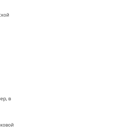
ской
ер, в
иковой