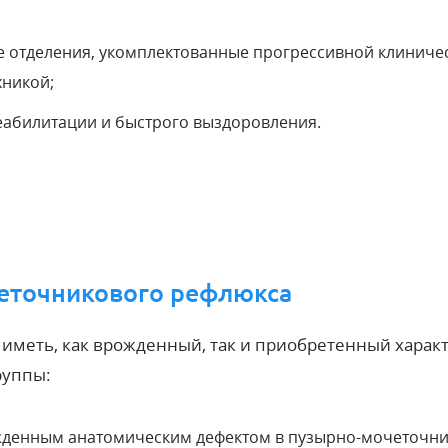
е отделения, укомплектованные прогрессивной клиниче
хникой;
еабилитации и быстрого выздоровления.
еточникового рефлюкса
меть, как врожденный, так и приобретенный характ
руппы:
жденным анатомическим дефектом в пузырно-мочеточн