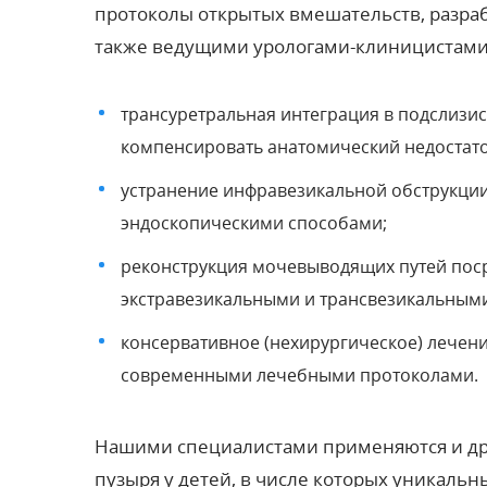
протоколы открытых вмешательств, разр
также ведущими урологами-клиницистами И
трансуретральная интеграция в подслизи
компенсировать анатомический недостато
устранение инфравезикальной обструкции
эндоскопическими способами;
реконструкция мочевыводящих путей по
экстравезикальными и трансвезикальными
консервативное (нехирургическое) лечен
современными лечебными протоколами.
Нашими специалистами применяются и дру
пузыря у детей, в числе которых уникаль