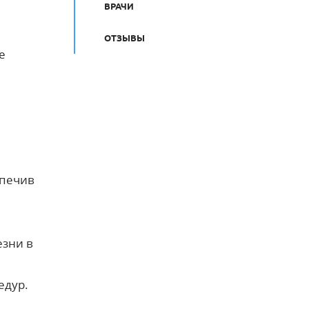
ВРАЧИ
ОТЗЫВЫ
е
спечив
езни в
едур.