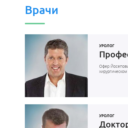
Врачи
УРОЛОГ
Профе
Офер Йосепови
хирургическом
УРОЛОГ
Докто