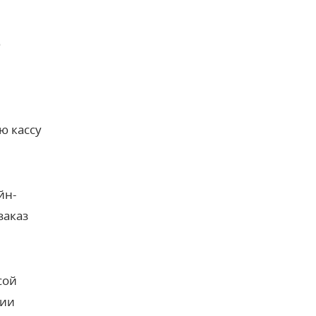
ю
ю кассу
йн-
заказ
сой
нии