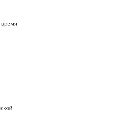
о время
нской