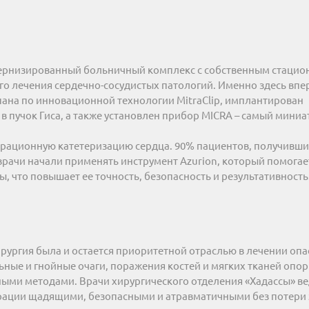
дернизированный больничный комплекс с собственным стацион
го лечения сердечно-сосудистых патологий. Именно здесь впе
ана по инновационной технологии MitraClip, имплантирован
в пучок Гиса, а также установлен прибор MICRA – самый мини
ерационную катетеризацию сердца. 90% пациентов, получивши
врачи начали применять инструмент Azurion, который помогае
, что повышает ее точность, безопасность и результативность
рургия была и остается приоритетной отраслью в лечении опа
ьные и гнойные очаги, поражения костей и мягких тканей опо
вными методами. Врачи хирургического отделения «Хадассы» ве
ерации щадящими, безопасными и атравматичными без потери