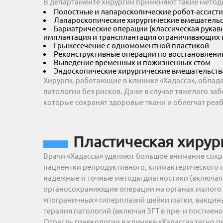
В департаменте хирургии применяют такие метод
Полостные и лапароскопические робот-ассист
Лапароскопические хирургические вмешательст
Бариатрические операции (классическая рукав
имплантация и трансплантация ограничивающих 
Грыжесечение с одномоментной пластикой
Реконструктивные операции по восстановлени
Выведение временных и пожизненных стом
Эндоскопические хирургические вмешательств
Хирурги, работающие в клинике «Хадасса», облад
патологии без рисков. Даже в случае тяжелого з
которые сохранят здоровые ткани и облегчат ре
Пластическая хирур
Врачи «Хадассы» уделяют большое внимание сохр
пациентки репродуктивного, климактерического и 
надежные и точные методы диагностики (включая 
органосохраняющие операции на органах малого т
«пограничных» гиперплазий шейки матки, вакцин
терапия патологий (включая ЗГТ в пре- и постмен
Отрасль гинекологии в клинике «Хадасса» тесно п