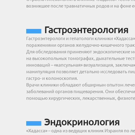
возникшее после травматичных родов и на фоне е
Гастроэнтерология
Гастроэнтерологи и гепатологи клиники «Хадасс
поражениями органов желудочно-кишечного трак
Для обследования применяют эндоскопические ме
на высокопольных томографах, дыхательные тесты
инноваций – «капсульная» визуализация, заключа
манипуляция позволяет детально исследовать пи
гастро- и колоноскопия.
Врачи клиники обладают обширным опытом лечен
заболеваний органов пищеварения. Они обеспечи
помощью хирургических, лекарственных, физиот
Эндокринология
«Хадасса» – одна из ведущих клиник Израиля по 