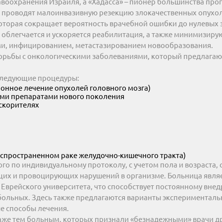
авоохранения Израиля, а «Хадасса» – пионер большинства про
ики проводят малоинвазивную резекцию злокачественных опухо
оторая сокращает вероятность врачебной ошибки до нулевых 
 облегчается и ускоряется реабилитация, а также минимизирую
и, инфицированием, метастазированием новообразования.
борьбы с онкологическими заболеваниями, который предлагаю
следующие процедуры:
онное лечение опухолей головного мозга)
ми препаратами нового поколения
скорителях
аспространенном раке желудочно-кишечного тракта)
ого по индивидуальному протоколу, с учетом пола и возраста,
ющих и провоцирующих нарушений в организме. Больница явля
 Еврейского университета, что способствует постоянному внед
больных. Здесь также предлагаются варианты эксперименталь
ые способы лечения.
аже тем больным, которых признали «безнадежными» врачи д