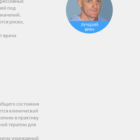
грессивных
лей под
значений.
тся риски,
ЛУЧШИЙ
ВРАЧ
т врачи
 общего состояния
ется клинической
рению в практику
ной терапии для
ругих учреждений