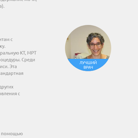
).
нтам с
ку.
ральную КТ, МРТ
роцедуры. Среди
ЛУЧШИЙ
иси. Эта
ВРАЧ
тандартная
других
овления с
 с помощью