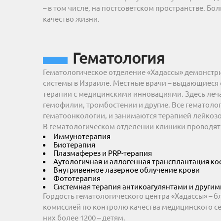
– в том числе, на постсоветском пространстве. Б
качество жизни.
Гематология
Гематологическое отделение «Хадассы» демонстр
системы в Израиле. Местные врачи – выдающиес
терапии с медицинскими инновациями. Здесь леча
гемофилии, тромбостении и другие. Все гематол
гематоонкологии, и занимаются терапией лейкоз
В гематологическом отделении клиники проводят
Иммунотерапия
Биотерапия
Плазмаферез и PRP-терапия
Аутологичная и аллогенная трансплантация ко
Внутривенное лазерное облучение крови
Фототерапия
Системная терапия антикоагулянтами и други
Гордость гематологического центра «Хадассы» – б
комиссией по контролю качества медицинского сер
них более 1200 – детям.