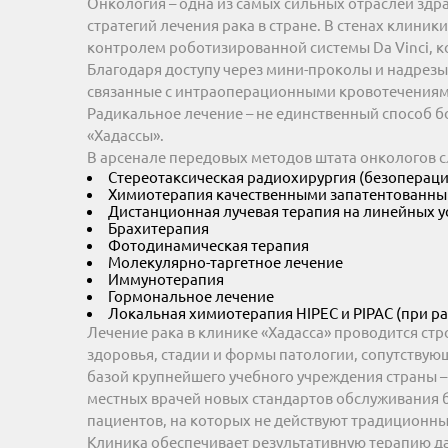
Онкология – одна из самых сильных отраслей здр
стратегий лечения рака в стране. В стенах клин
контролем роботизированной системы Da Vinci, к
Благодаря доступу через мини-проколы и надрезы
связанные с интраоперационными кровотечениям
Радикальное лечение – не единственный способ 
«Хадассы».
В арсенале передовых методов штата онкологов 
Стереотаксическая радиохирургия (безопераци
Химиотерапия качественными запатентованны
Дистанционная лучевая терапия на линейных у
Брахитерапия
Фотодинамическая терапия
Молекулярно-таргетное лечение
Иммунотерапия
Гормональное лечение
Локальная химиотерапия HIPEC и PIPAC (при р
Лечение рака в клинике «Хадасса» проводится стр
здоровья, стадии и формы патологии, сопутству
базой крупнейшего учебного учреждения страны –
местных врачей новых стандартов обслуживания 
пациентов, на которых не действуют традиционн
Клиника обеспечивает результативную терапию д