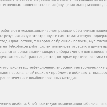
стественных процессов старения (опущения мышц тазового дна
а» работают в междисциплинарном режиме, обеспечивая пацие
та результативную этиотропную и симптоматическую поддерж
тоды диагностики, УЗИ органов брюшной полости, мультиспи
 на Helicobacter pylori, холангиопанкреатографию и другие п
ющаяся в проглатывании микро-прибора с чипом для видеозап
щеварительный тракт пациентов, которым противопоказана с
ия опухолевых, инфекционных, вирусных, метаболических и 
вают персональный подход к проблеме и добиваются выздор
ерапевтических и комбинированных методик.
лечению диабета. В ней практикуют компенсацию заболевания