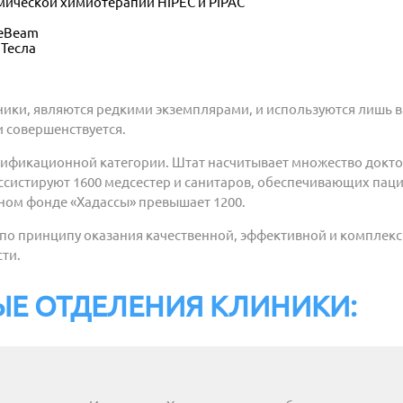
мической химиотерапии HIPEC и PIPAC
ueBeam
Тесла
ики, являются редкими экземплярами, и используются лишь 
 совершенствуется.
лификационной категории. Штат насчитывает множество докто
ассистируют 1600 медсестер и санитаров, обеспечивающих па
чном фонде «Хадассы» превышает 1200.
 по принципу оказания качественной, эффективной и комплек
сти.
Е ОТДЕЛЕНИЯ КЛИНИКИ: