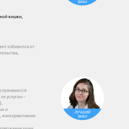
ВРАЧ
тной кишки,
ент избавился от
тельства,
бслуживаются
их услугам –
),
ых и
ЛУЧШИЙ
, консервативная
ВРАЧ
недержание мочи,