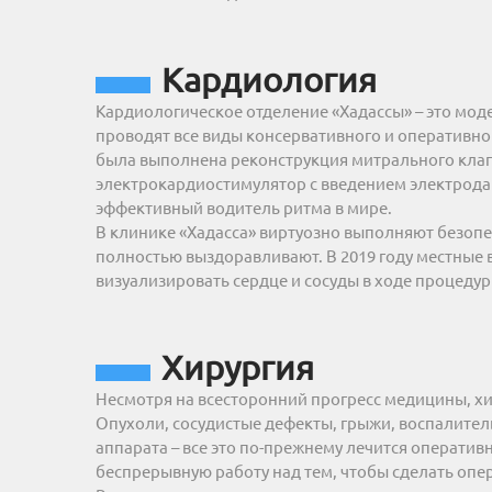
Кардиология
Кардиологическое отделение «Хадассы» – это мо
проводят все виды консервативного и оперативно
была выполнена реконструкция митрального клап
электрокардиостимулятор с введением электрода 
эффективный водитель ритма в мире.
В клинике «Хадасса» виртуозно выполняют безоп
полностью выздоравливают. В 2019 году местные 
визуализировать сердце и сосуды в ходе процедуры
Хирургия
Несмотря на всесторонний прогресс медицины, хи
Опухоли, сосудистые дефекты, грыжи, воспалител
аппарата – все это по-прежнему лечится операти
беспрерывную работу над тем, чтобы сделать оп