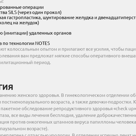
ы:
ированные операции
ва SILS (через один прокол)
ная гастропластика, шунтирование желудка и двенадцатиперс
колец на желудок)
ю (имитации) удаленных органов
а по технологии NOTES
ают колоссальным опытом и прилагают все усилия, чтобы паци
аболевания вам предложат мягкие способы оперативного вмеша
абилитационный период.
гия
анению женского здоровья. В гинекологическом отделении о
постменопаузального возраста, а также девочки-подростки. К 
пакетное обследование репродуктивного здоровья «check up»
аза, все виды лечения бесплодия, удаление доброкачественн
ация против онкогенных штаммов вируса папилломы человека
опаузальном возрасте).
ереплетена с отраслью урологии. В отделении успешно лечат 