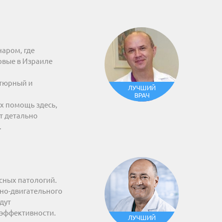
аром, где
рвые в Израиле
атюрный и
ЛУЧШИЙ
ВРАЧ
х помощь здесь,
т детально
.
сных патологий.
рно-двигательного
дут
 эффективности.
ЛУЧШИЙ