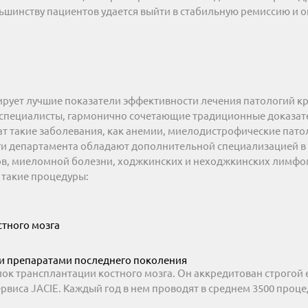
ольшинству пациентов удается выйти в стабильную ремиссию и
ирует лучшие показатели эффективности лечения патологий к
я специалисты, гармонично сочетающие традиционные доказа
т такие заболевания, как анемии, миелодистрофические пато
оги департамента обладают дополнительной специализацией в
ов, миеломной болезни, ходжкинских и неходжкинских лимфо
 такие процедуры:
стного мозга
ми препаратами последнего поколения
лок трансплантации костного мозга. Он аккредитован строгой
виса JACIE. Каждый год в нем проводят в среднем 3500 проце