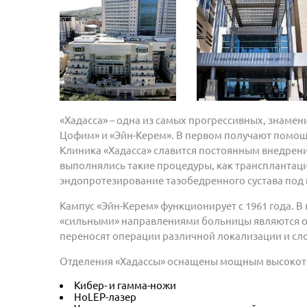
«Хадасса» – одна из самых прогрессивных, знамен
Цофим» и «Эйн-Керем». В первом получают помощ
Клиника «Хадасса» славится постоянным внедрен
выполнялись такие процедуры, как трансплантация
эндопротезирование тазобедренного сустава по
Кампус «Эйн-Керем» функционирует с 1961 года. В
«сильными» направлениями больницы являются онк
переносят операции различной локализации и сл
Отделения «Хадассы» оснащены мощным высокот
Кибер- и гамма-ножи
HoLEP-лазер