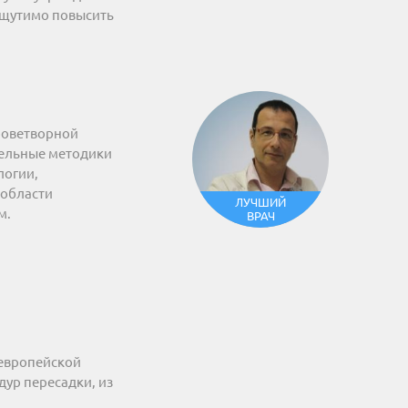
 ощутимо повысить
роветворной
тельные методики
логии,
 области
ЛУЧШИЙ
м.
ВРАЧ
 европейской
дур пересадки, из