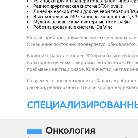
Установки для интраперитонеальной гипертер
Радиохирургическая система STX-Novalis
Линейные ускорители для лучевой терапии Tr
Высокопольные МР-сканнеры мощностью 1,5-3 
Мультисрезовые компьютерные томографы
Роботизированные системы Da Vinci
Многие приборы, применяемые в отделениях клин
Оснащение постоянно проверяется, обновляется и
В клинике работает более 900 врачей высшей ква
новаторов и ученых с мировым авторитетом. Им 
пребывание в стационаре. Количество мест в кое
Со времен основания клиника «Хадасса» работает
расовой, религиозной и этнической принадлежно
СПЕЦИАЛИЗИРОВАННЫ
Онкология